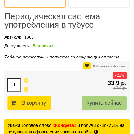
Периодическая система
употребления в тубусе
Артикул:
1365
Доступность:
В наличии
Таблица алкогольных напитков со стирающимся слоем.
Добавить в избранное
- 21%
33.9 р.
42.9 р.
В корзину
Укажи кодовое слово
«
Конфета
»
и получи скидку 3% на
покупку при оформлении заказа на сайте