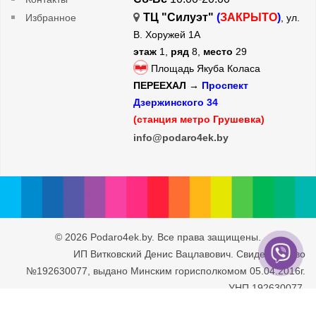
ТЦ "Силуэт"
(
ЗАКРЫТО
)
Избранное
, ул.
В. Хоружей 1А
этаж
1,
ряд
8,
место
29
Площадь Якуба Коласа
ПЕРЕЕХАЛ →
Проспект
Дзержинского 34
(станция метро Грушевка)
info@podaro4ek.by
© 2026 Podaro4ek.by. Все права защищены.
ИП Витковский Денис Вацлавович. Свидетельство
№192630077, выдано Минским горисполкомом 05.04.2016г.
УНП 192630077.
Юридический адрес: г. Минск, ул. Рафиева 93/2-71. Дата