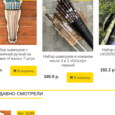
бор шампуров с
Набор 
вянной ручкой на
«ХОХЛО
Набор шампуров в кожаном
вке «Гжель» 7 штук
чехле 3 в 1 «Grizzly»
черный
р.
192.2 р
В корзину
349.9 р.
В корзину
ДАВНО СМОТРЕЛИ
Арт: 11244