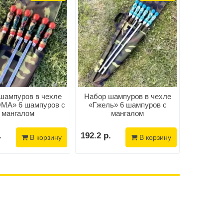
шампуров в чехле
Набор шампуров в чехле
Подаро
МА» 6 шампуров с
«Гжель» 6 шампуров с
дере
мангалом
мангалом
«ХОХ
.
192.2 р.
21.4 р.
В корзину
В корзину