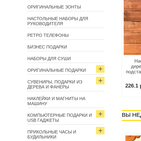
ОРИГИНАЛЬНЫЕ ЗОНТЫ
НАСТОЛЬНЫЕ НАБОРЫ ДЛЯ
РУКОВОДИТЕЛЯ
РЕТРО ТЕЛЕФОНЫ
БИЗНЕС ПОДАРКИ
НАБОРЫ ДЛЯ СУШИ
амни для Виски в
Мини - бар «Элит» 12
На
арочном тубусе (12
предметов
дере
ОРИГИНАЛЬНЫЕ ПОДАРКИ
кубиков)
подста
СУВЕНИРЫ, ПОДАРКИ ИЗ
р.
159.9 р.
226.1 
В корзину
ДЕРЕВА И ФАНЕРЫ
В корзину
НАКЛЕЙКИ И МАГНИТЫ НА
МАШИНУ
ВЫ НЕ
КОМПЬЮТЕРНЫЕ ПОДАРКИ И
USB ГАДЖЕТЫ
ПРИКОЛЬНЫЕ ЧАСЫ И
БУДИЛЬНИКИ