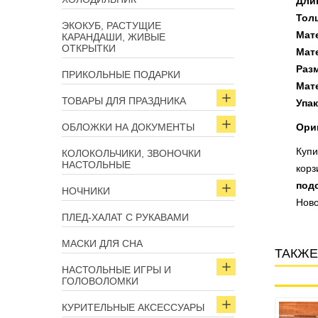
Дли
Тол
ЭКОКУБ, РАСТУЩИЕ
Мат
КАРАНДАШИ, ЖИВЫЕ
ОТКРЫТКИ
Мат
Раз
ПРИКОЛЬНЫЕ ПОДАРКИ
Мат
ТОВАРЫ ДЛЯ ПРАЗДНИКА
Упак
ОБЛОЖКИ НА ДОКУМЕНТЫ
Ориг
Купи
КОЛОКОЛЬЧИКИ, ЗВОНОЧКИ
НАСТОЛЬНЫЕ
корз
под
НОЧНИКИ
Ново
ПЛЕД-ХАЛАТ С РУКАВАМИ
МАСКИ ДЛЯ СНА
ТАКЖЕ
НАСТОЛЬНЫЕ ИГРЫ И
ГОЛОВОЛОМКИ
КУРИТЕЛЬНЫЕ АКСЕССУАРЫ
Арт: 3095
Арт: 3902