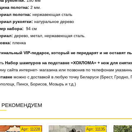
на рукоятки:
150 мм
щина полотна:
2 мм.
ериал полотна:
нержавеющая сталь
ериал рукоятки:
натуральное дерево
мер набора:
94 см
ериал:
дерево, метал, нержавеющая сталь.
овка:
пленка
инальный VIP-подарок, который не передарят и не оставят пы
ть
Набор шампуров на подставке «ХОХЛОМА» + нож для сняти
ину сайта интернет- магазина или позвонив по телефонам указанны
ставке
можно с доставкой в любую точку Беларуси (Брест, Гродно, 
полоцк, Пинск, Борисов, Мозырь и т.д.)
 РЕКОМЕНДУЕМ
Арт: 11228
Арт: 11135