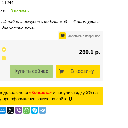
11244
сть:
В наличии
ный набор шампуров с подставкой — 6 шампуров и
1 для снятия мяса.
Добавить в избранное
260.1 р.
В корзину
кодовое слово
«
Конфета
»
и получи скидку 3% на
у при оформлении заказа на сайте