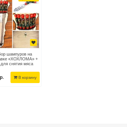
ор шампуров на
авке «ХОХЛОМА» +
 для снятия мяса
р.
В корзину