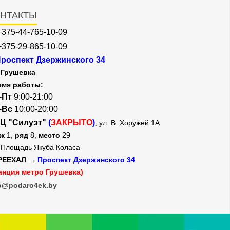
НТАКТЫ
+375-44-765-10-09
+375-29-865-10-09
роспект Дзержинского 34
Грушевка
емя работы:
-Пт
9:00-21:00
-Вс
10:00-20:00
Ц "Силуэт"
(
ЗАКРЫТО
)
, ул. В. Хоружей 1А
аж
1,
ряд
8,
место
29
Площадь Якуба Коласа
РЕЕХАЛ →
Проспект Дзержинского 34
анция метро Грушевка)
o@podaro4ek.by