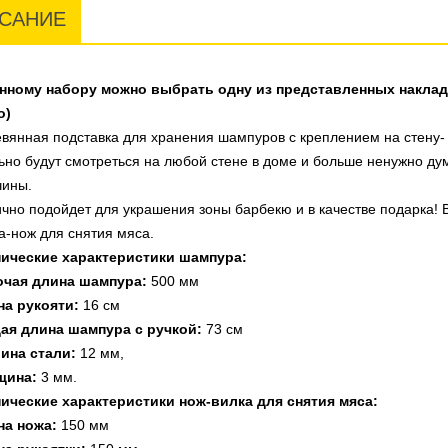
САНИЕ
анному набору можно выбрать одну из представленных наклад
о)
вянная подставка для хранения шампуров с креплением на стену-
ьно будут смотреться на любой стене в доме и больше ненужно ду
чины.
чно подойдет для украшения зоны барбекю и в качестве подарка! 
а-нож для снятия мяса.
нические характеристики шампура:
очая длина шампура:
500 мм
на рукояти:
16 см
ая длина шампура с ручкой:
73 см
ина стали:
12 мм,
щина:
3 мм.
ические характеристики нож-вилка для снятия мяса:
на ножа:
150 мм