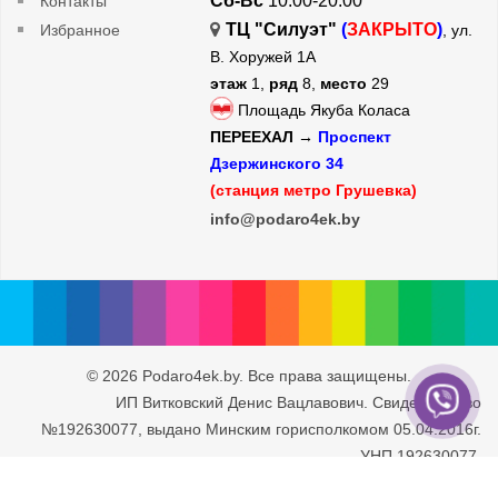
Сб-Вс
10:00-20:00
Контакты
ТЦ "Силуэт"
(
ЗАКРЫТО
)
Избранное
, ул.
В. Хоружей 1А
этаж
1,
ряд
8,
место
29
Площадь Якуба Коласа
ПЕРЕЕХАЛ →
Проспект
Дзержинского 34
(станция метро Грушевка)
info@podaro4ek.by
© 2026 Podaro4ek.by. Все права защищены.
ИП Витковский Денис Вацлавович. Свидетельство
№192630077, выдано Минским горисполкомом 05.04.2016г.
УНП 192630077.
Юридический адрес: г. Минск, ул. Рафиева 93/2-71. Дата