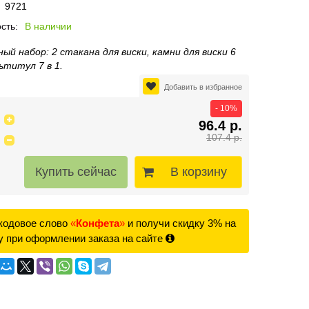
9721
сть:
В наличии
ый набор: 2 стакана для виски, камни для виски 6
ьтитул 7 в 1.
Добавить в избранное
- 10%
96.4 р.
107.4 р.
В корзину
кодовое слово
«
Конфета
»
и получи скидку 3% на
у при оформлении заказа на сайте