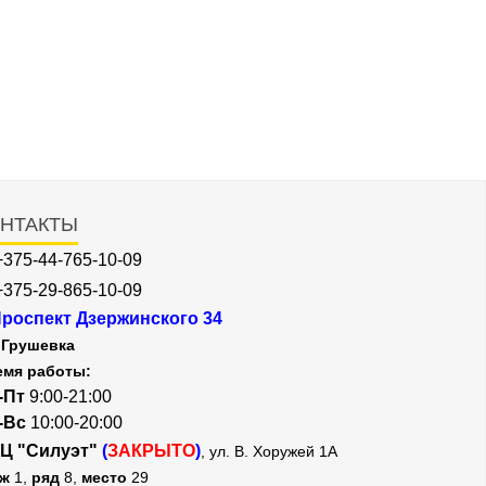
НТАКТЫ
+375-44-765-10-09
+375-29-865-10-09
роспект Дзержинского 34
Грушевка
емя работы:
-Пт
9:00-21:00
-Вс
10:00-20:00
Ц "Силуэт"
(
ЗАКРЫТО
)
, ул. В. Хоружей 1А
аж
1,
ряд
8,
место
29