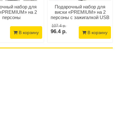
очный набор для
Подарочный набор для
Подаро
 «PREMIUM» на 2
виски «PREMIUM» на 2
виски «1
персоны
персоны с зажигалкой USB
107.4 р.
90.4 р.
96.4 р.
64.9 р.
В корзину
В корзину