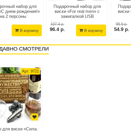
рочный набор для
Подарочный набор для
Подар
«С днем рождения!»
виски «For real men» с
виски
на 2 персоны
зажигалкой USB
107.4 р.
99.9 р.
.
96.4 р.
54.9 р.
В корзину
В корзину
ДАВНО СМОТРЕЛИ
Арт: 9721
 для виски «Сила.