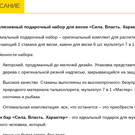
САНИЕ
клюзивный подарочный набор для виски «Сила. Власть. Харак
иальный подарочный набор – оригинальный комплект для распити
чающий 2 стакана для виски, камни для виски 6 шт, мультитул 7 в 1
енности набора:
Авторский, продуманный до мелочей дизайн. Упаковка представл
дерева с оригинальной резной надписью, закрывающийся на защ
Высокое качество. Стаканы выполнены из высокопрочного, безупр
природного материала талькохлорита; мультитул 7 в 1 «Мастер» 
охотника и рыбака.
Оптимальная комплектация: все, что останется – это приобрести 
и бар «Сила. Власть. Характер»
- это идеальный подарок для муж
кого человека, который:
точно не будет стоять без дела;