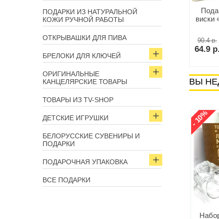
ый набор в портфеле
Комплект «ГОЛОВОЛОМКА
Пода
ПОДАРКИ ИЗ НАТУРАЛЬНОЙ
ин бани» 5 в 1 серый
НА БУТЫЛКУ+КАМНИ ДЛЯ
виски 
КОЖИ РУЧНОЙ РАБОТЫ
ВИСКИ»
ОТКРЫВАШКИ ДЛЯ ПИВА
75.7 р.
90.4 р.
64.9 р.
64.9 р
В корзину
В корзину
БРЕЛОКИ ДЛЯ КЛЮЧЕЙ
ОРИГИНАЛЬНЫЕ
ВЫ НЕ
КАНЦЕЛЯРСКИЕ ТОВАРЫ
ТОВАРЫ ИЗ TV-SHOP
- 10%
ДЕТСКИЕ ИГРУШКИ
БЕЛОРУССКИЕ СУВЕНИРЫ И
ПОДАРКИ
ПОДАРОЧНАЯ УПАКОВКА
ВСЕ ПОДАРКИ
Набор