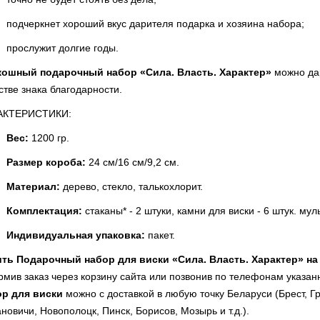
подчеркнет хороший вкус дарителя подарка и хозяина набора;
прослужит долгие годы.
кошный подарочный набор «Сила. Власть. Характер»
можно дар
стве знака благодарности.
АКТЕРИСТИКИ:
Вес:
1200 гр.
Размер короба:
24 см/16 см/9,2 см.
Материал:
дерево, стекло, талькохлорит.
Комплектация:
стаканы* - 2 штуки, камни для виски - 6 штук. муль
Индивидуальная упаковка:
пакет.
ить Подарочный набор для виски «Сила. Власть. Характер» на
мив заказ через корзину сайта или позвонив по телефонам указанн
ор для виски
можно с доставкой в любую точку Беларуси (Брест, Гр
новичи, Новополоцк, Пинск, Борисов, Мозырь и т.д.).