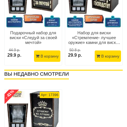
Подарочный набор для
Набор для виски
виски «Следуй за своей
«Стремление- лучшее
мечтой»
оружие» камни для виски,
бокал
44.9 р.
50.8 р.
29.9 р.
29.9 р.
В корзину
В корзину
ВЫ НЕДАВНО СМОТРЕЛИ
- 41%
Арт: 17396