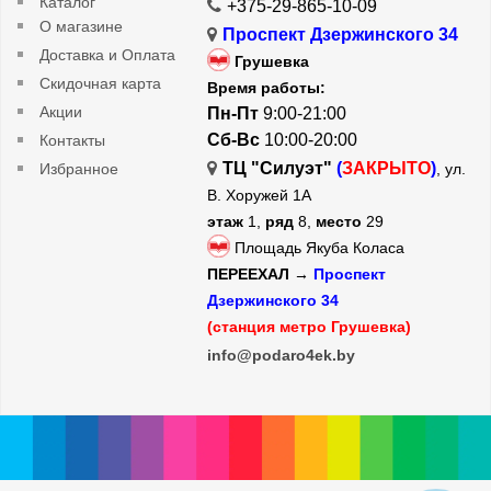
Каталог
+375-29-865-10-09
О магазине
Проспект Дзержинского 34
Доставка и Оплата
Грушевка
Скидочная карта
Время работы:
Акции
Пн-Пт
9:00-21:00
Сб-Вс
10:00-20:00
Контакты
ТЦ "Силуэт"
(
ЗАКРЫТО
)
Избранное
, ул.
В. Хоружей 1А
этаж
1,
ряд
8,
место
29
Площадь Якуба Коласа
ПЕРЕЕХАЛ →
Проспект
Дзержинского 34
(станция метро Грушевка)
info@podaro4ek.by