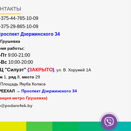
НТАКТЫ
+375-44-765-10-09
+375-29-865-10-09
роспект Дзержинского 34
Грушевка
емя работы:
-Пт
9:00-21:00
-Вс
10:00-20:00
Ц "Силуэт"
(
ЗАКРЫТО
)
, ул. В. Хоружей 1А
аж
1,
ряд
8,
место
29
Площадь Якуба Коласа
РЕЕХАЛ →
Проспект Дзержинского 34
анция метро Грушевка)
o@podaro4ek.by