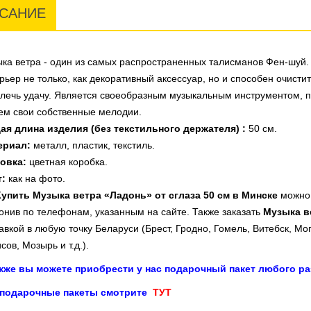
САНИЕ
ка ветра - один из самых распространенных талисманов Фен-шуй.
рьер не только, как декоративный аксессуар, но и способен очистит
лечь удачу. Является своеобразным музыкальным инструментом, 
ем свои собственные мелодии.
я длина изделия (без текстильного держателя) :
50 см.
ериал:
металл, пластик, текстиль.
овка:
цветная коробка.
т:
как на фото.
ить Музыка ветра «Ладонь» от сглаза 50 см в Минске
можно,
онив по телефонам, указанным на сайте. Также заказать
Музыка ве
авкой в любую точку Беларуси (Брест, Гродно, Гомель, Витебск, Мо
сов, Мозырь и т.д.).
акже вы можете приобрести у нас подарочный пакет любого ра
 подарочные пакеты смотрите
ТУТ