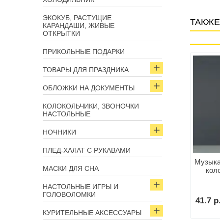
ЭКОКУБ, РАСТУЩИЕ
ТАКЖЕ
КАРАНДАШИ, ЖИВЫЕ
ОТКРЫТКИ
ПРИКОЛЬНЫЕ ПОДАРКИ
Арт: 16286
Арт: 11652
ТОВАРЫ ДЛЯ ПРАЗДНИКА
ОБЛОЖКИ НА ДОКУМЕНТЫ
КОЛОКОЛЬЧИКИ, ЗВОНОЧКИ
НАСТОЛЬНЫЕ
НОЧНИКИ
ПЛЕД-ХАЛАТ С РУКАВАМИ
а ветра «Слоны» 57
Музыка ветра «Стрекоза» 5
Музыка
МАСКИ ДЛЯ СНА
см
колокольчиков
коло
НАСТОЛЬНЫЕ ИГРЫ И
ГОЛОВОЛОМКИ
р.
39.5 р.
41.7 р
В корзину
В корзину
КУРИТЕЛЬНЫЕ АКСЕССУАРЫ