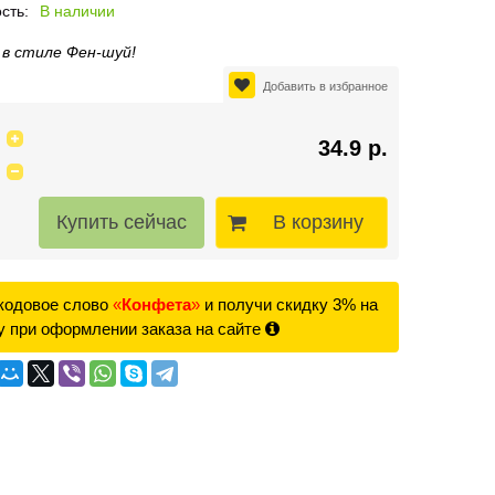
сть:
В наличии
 в стиле Фен-шуй!
Добавить в избранное
34.9 р.
В корзину
кодовое слово
«
Конфета
»
и получи скидку 3% на
у при оформлении заказа на сайте