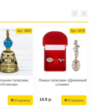
Арт: 8863
Арт: 6378
ольчик-талисман
Ложка-талисман «Денежный
Две
«Успехов»
слоник»
«Оберег
14.6 р.
28.2 р.
В корзину
В корзину