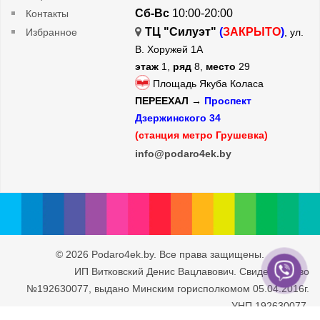
Сб-Вс
10:00-20:00
Контакты
ТЦ "Силуэт"
(
ЗАКРЫТО
)
Избранное
, ул.
В. Хоружей 1А
этаж
1,
ряд
8,
место
29
Площадь Якуба Коласа
ПЕРЕЕХАЛ →
Проспект
Дзержинского 34
(станция метро Грушевка)
info@podaro4ek.by
© 2026 Podaro4ek.by. Все права защищены.
ИП Витковский Денис Вацлавович. Свидетельство
№192630077, выдано Минским горисполкомом 05.04.2016г.
УНП 192630077.