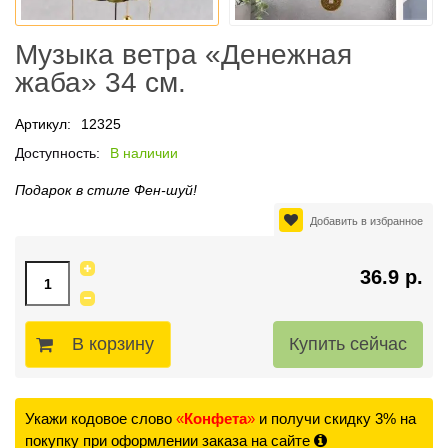
Музыка ветра «Денежная
жаба» 34 см.
Артикул:
12325
Доступность:
В наличии
Подарок в стиле Фен-шуй!
Добавить в избранное
36.9 р.
В корзину
Укажи кодовое слово
«
Конфета
»
и получи скидку 3% на
покупку при оформлении заказа на сайте