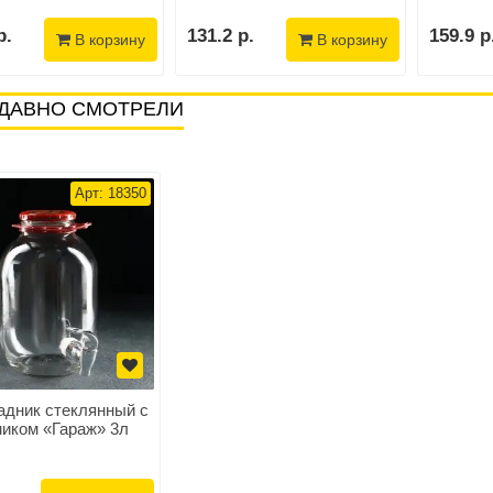
р.
131.2 р.
159.9 р
В корзину
В корзину
ДАВНО СМОТРЕЛИ
Арт: 18350
адник стеклянный с
ником «Гараж» 3л