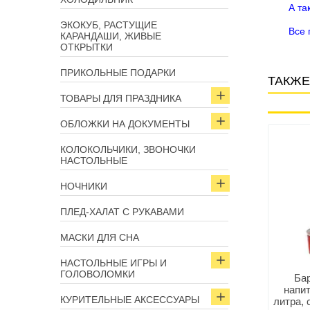
А та
ЭКОКУБ, РАСТУЩИЕ
Все 
КАРАНДАШИ, ЖИВЫЕ
ОТКРЫТКИ
ПРИКОЛЬНЫЕ ПОДАРКИ
ТАКЖЕ
ТОВАРЫ ДЛЯ ПРАЗДНИКА
ОБЛОЖКИ НА ДОКУМЕНТЫ
Арт: 3187
Арт: 11842
КОЛОКОЛЬЧИКИ, ЗВОНОЧКИ
НАСТОЛЬНЫЕ
НОЧНИКИ
ПЛЕД-ХАЛАТ С РУКАВАМИ
МАСКИ ДЛЯ СНА
НАСТОЛЬНЫЕ ИГРЫ И
ГОЛОВОЛОМКИ
спенсер для пива
Диспенсер для напитков на
Ба
аправка» 1 шланг
деревянной подставке
напит
КУРИТЕЛЬНЫЕ АКСЕССУАРЫ
«Pink» 4,25 л
литра, 