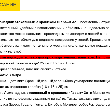
САНИЕ
онадник стеклянный с краником «Гараж» 3л
– бессменный атриб
тительный, удобный в использовании и объёмный, он идеально вп
напитков можно наполнить прохладным лимонадом в летний зной,
гольным коктейлем для поднятия настроения у гостей. Краник легк
 ёмкость занимает не так много места на столе, как может показат
олнительно:
шин подходит только для прохладительных напитков. Не приго
мер в собранном виде:
25 см х 15 см х 15 см
ериал:
Металл, пластик, силикон, стекло
ость
: 3 литра
шка:
цвет микс (красный,черный,зеленый)на усмотрение поставщи
овка:
картонная коробка (16 х 16 х 25) см
ить
Лимонадник стеклянный с краником «Гараж» 3л
в Минске мо
онив по телефонам указанным на сайте. Так же заказать лимон для
руси (Брест, Гродно, Гомель, Витебск, Могилев, Бобруйск, Баранови