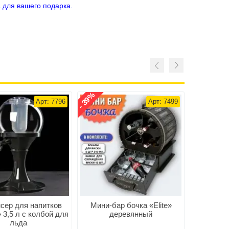
 для вашего подарка.
- 39%
Арт: 7796
Арт: 7499
сер для напитков
Мини-бар бочка «Elite»
Бочка 
3,5 л с колбой для
деревянный
краном «
льда