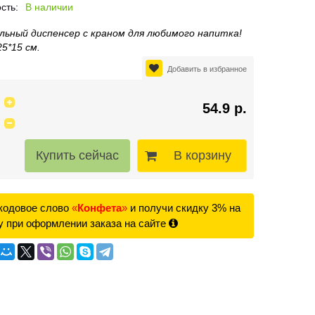
сть:
В наличии
льный диспенсер с краном для любимого напитка!
5*15 см.
Добавить в избранное
54.9 р.
В корзину
кодовое слово
«
Конфета
»
и получи скидку 3% на
у при оформлении заказа на сайте