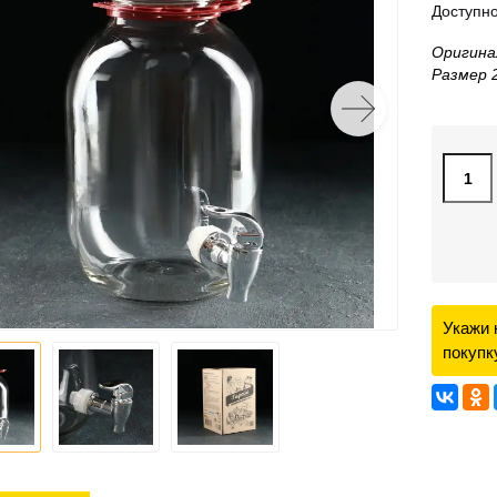
Доступно
Оригина
Размер 2
Укажи 
покупк