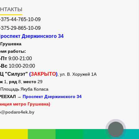
НТАКТЫ
+375-44-765-10-09
+375-29-865-10-09
роспект Дзержинского 34
Грушевка
емя работы:
-Пт
9:00-21:00
-Вс
10:00-20:00
Ц "Силуэт"
(
ЗАКРЫТО
)
, ул. В. Хоружей 1А
аж
1,
ряд
8,
место
29
Площадь Якуба Коласа
РЕЕХАЛ →
Проспект Дзержинского 34
анция метро Грушевка)
o@podaro4ek.by