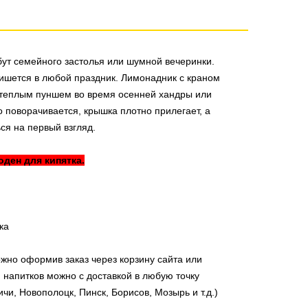
ут семейного застолья или шумной вечеринки.
ишется в любой праздник. Лимонадник с краном
 теплым пуншем во время осенней хандры или
о поворачивается, крышка плотно прилегает, а
ься на первый взгляд.
ден для кипятка.
ка
жно оформив заказ через корзину сайта или
 напитков можно с доставкой в любую точку
чи, Новополоцк, Пинск, Борисов, Мозырь и т.д.)