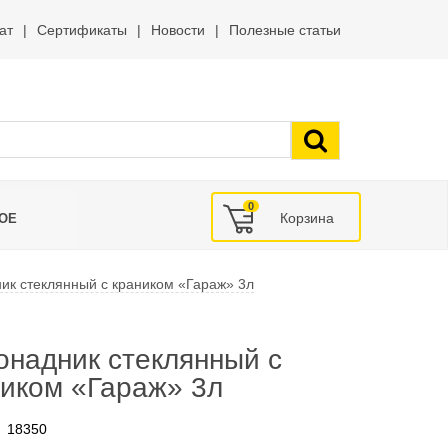
ат
Сертификаты
Новости
Полезные статьи
0
ОЕ
ик стеклянный с краником «Гараж» 3л
онадник стеклянный с
ником «Гараж» 3л
18350