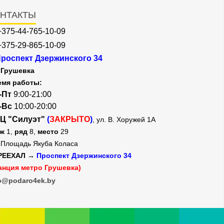
НТАКТЫ
+375-44-765-10-09
+375-29-865-10-09
роспект Дзержинского 34
Грушевка
емя работы:
-Пт
9:00-21:00
-Вс
10:00-20:00
Ц "Силуэт"
(
ЗАКРЫТО
)
, ул. В. Хоружей 1А
аж
1,
ряд
8,
место
29
Площадь Якуба Коласа
РЕЕХАЛ →
Проспект Дзержинского 34
анция метро Грушевка)
o@podaro4ek.by