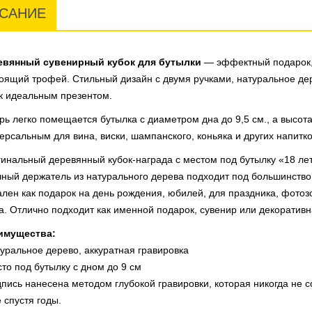
САНИЕ
евянный сувенирный кубок для бутылки
— эффектный подарок,
оящий трофей. Стильный дизайн с двумя ручками, натуральное де
к идеальным презентом.
рь легко помещается бутылка с диаметром дна до 9,5 см., а высота
ерсальным для вина, виски, шампанского, коньяка и других напитко
инальный деревянный кубок‑награда с местом под бутылку «18 ле
ный держатель из натурального дерева подходит под большинство 
лен как подарок на день рождения, юбилей, для праздника, фото
а. Отлично подходит как именной подарок, сувенир или декоративн
имущества:
туральное дерево, аккуратная гравировка
сто под бутылку с дном до 9 см
дпись нанесена методом глубокой гравировки, которая никогда не с
 спустя годы.