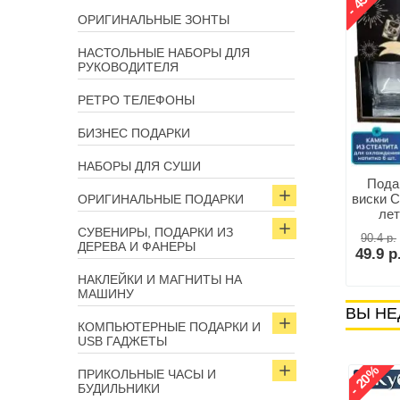
- 28%
- 45%
Арт: 12897
Арт: 9792
ОРИГИНАЛЬНЫЕ ЗОНТЫ
НАСТОЛЬНЫЕ НАБОРЫ ДЛЯ
РУКОВОДИТЕЛЯ
РЕТРО ТЕЛЕФОНЫ
БИЗНЕС ПОДАРКИ
НАБОРЫ ДЛЯ СУШИ
аль в подарочной
Подарочный набор для
Пода
ткрытке «18 лет»
виски «18 лет» на 2 персоны
виски С
ОРИГИНАЛЬНЫЕ ПОДАРКИ
лет
СУВЕНИРЫ, ПОДАРКИ ИЗ
90.4 р.
90.4 р.
ДЕРЕВА И ФАНЕРЫ
р.
64.9 р.
49.9 р
В корзину
В корзину
НАКЛЕЙКИ И МАГНИТЫ НА
МАШИНУ
ВЫ НЕ
КОМПЬЮТЕРНЫЕ ПОДАРКИ И
USB ГАДЖЕТЫ
- 20%
ПРИКОЛЬНЫЕ ЧАСЫ И
БУДИЛЬНИКИ