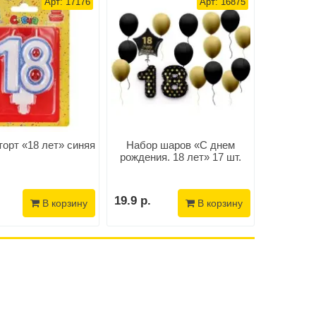
Арт: 17176
Арт: 16875
торт «18 лет» синяя
Набор шаров «С днем
Медаль
рождения. 18 лет» 17 шт.
коробке 
19.9 р.
36.9 р.
В корзину
В корзину