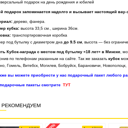
иверсальный подарок на день рождения и юбилей
ой подарок запоминается надолго и вызывает настоящий вау‑
ериал:
дерево, фанера.
ер кубка:
высота 33,5 см., ширина 36см.
овка:
транспортировочная коробка
ер под бутылку с диаметром дна
до 9.5 см
, высота — без огранич
ть Кубок‑награда с местом под бутылку «18 лет» в Минске
, м
онив по телефонам указанным на сайте. Так же заказать
кубок
мож
но, Гомель, Витебск, Могилев, Бобруйск, Барановичи, Новополоцк, П
акже вы можете приобрести у нас подарочный пакет любого ра
 подарочные пакеты смотрите
ТУТ
 РЕКОМЕНДУЕМ