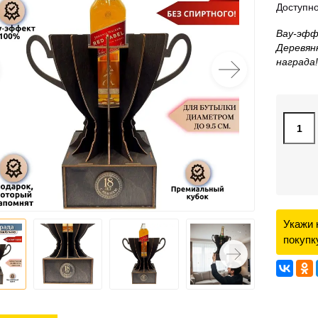
Доступно
Вау‑эфф
Деревян
награда!
Укажи 
покупк