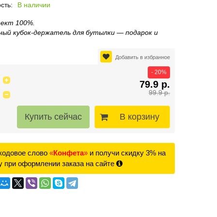
сть:
В наличии
ект 100%.
ный кубок‑держатель для бутылки — подарок и
Добавить в избранное
- 20%
79.9 р.
99.9 р.
В корзину
кодовое слово
«
Конфета
»
и получи скидку 3% на
у при оформлении заказа на сайте