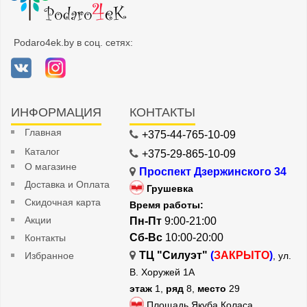
Podaro4ek.by в соц. сетях:
ИНФОРМАЦИЯ
КОНТАКТЫ
Главная
+375-44-765-10-09
Каталог
+375-29-865-10-09
О магазине
Проспект Дзержинского 34
Доставка и Оплата
Грушевка
Скидочная карта
Время работы:
Акции
Пн-Пт
9:00-21:00
Сб-Вс
10:00-20:00
Контакты
ТЦ "Силуэт"
(
ЗАКРЫТО
)
Избранное
, ул.
В. Хоружей 1А
этаж
1,
ряд
8,
место
29
Площадь Якуба Коласа