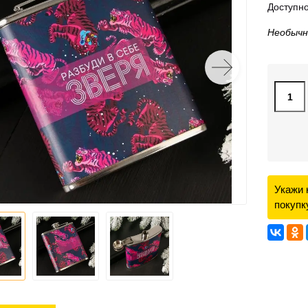
Доступно
Необычн
Укажи 
покупк