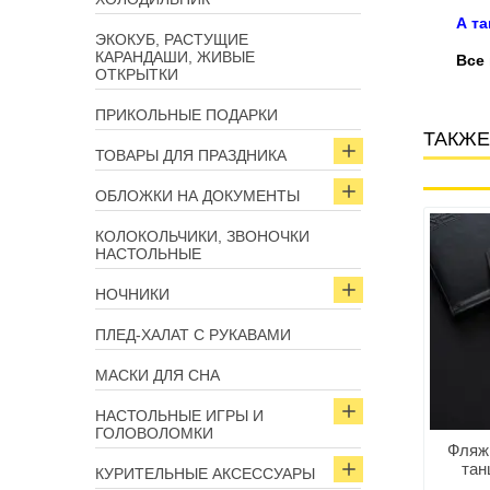
А т
ЭКОКУБ, РАСТУЩИЕ
КАРАНДАШИ, ЖИВЫЕ
Все
ОТКРЫТКИ
ПРИКОЛЬНЫЕ ПОДАРКИ
ТАКЖЕ
ТОВАРЫ ДЛЯ ПРАЗДНИКА
ОБЛОЖКИ НА ДОКУМЕНТЫ
Арт: 6737
Арт: 6747
КОЛОКОЛЬЧИКИ, ЗВОНОЧКИ
НАСТОЛЬНЫЕ
НОЧНИКИ
ПЛЕД-ХАЛАТ С РУКАВАМИ
МАСКИ ДЛЯ СНА
НАСТОЛЬНЫЕ ИГРЫ И
ГОЛОВОЛОМКИ
ка-канистра «СССР»
Фляжка «Жизнь удалась»
Фляжк
540 мл
180 мл
тан
КУРИТЕЛЬНЫЕ АКСЕССУАРЫ