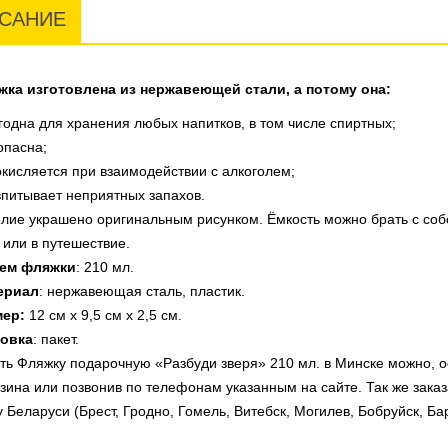
САНИЕ
жка изготовлена из нержавеющей стали, а потому она:
годна для хранения любых напитков, в том числе спиртных;
опасна;
окисляется при взаимодействии с алкоголем;
впитывает неприятных запахов.
лие украшено оригинальным рисунком. Ёмкость можно брать с собой
 или в путешествие.
ем фляжки
: 210 мл.
ериал
: нержавеющая сталь, пластик.
мер:
12 см х 9,5 см х 2,5 см.
ковка
: пакет.
ть Фляжку подарочную «Разбуди зверя» 210 мл. в Минске можно, о
зина или
позвонив по телефонам указанным на сайте
. Так же зак
у Беларуси (Брест, Гродно, Гомель, Витебск, Могилев, Бобруйск, Б