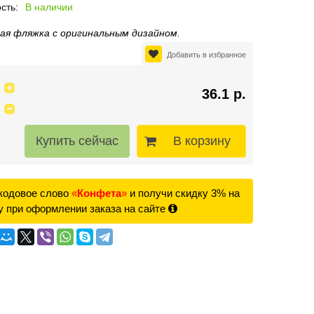
сть:
В наличии
ая фляжка с оригинальным дизайном.
Добавить в избранное
36.1 р.
В корзину
кодовое слово
«
Конфета
»
и получи скидку 3% на
у при оформлении заказа на сайте