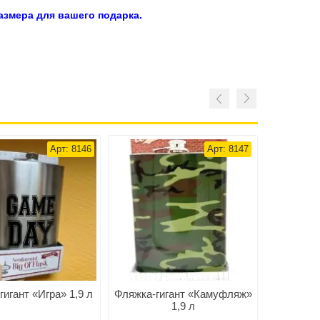
змера для вашего подарка.
Арт: 8146
Арт: 8147
игант «Игра» 1,9 л
Фляжка-гигант «Камуфляж»
Фляжка-
1,9 л
разм