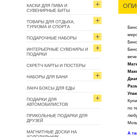
ОПИ
КАСКИ ДЛЯ ПИВА И
СУВЕНИРНЫЕ БИТЫ
ТОВАРЫ ДЛЯ ОТДЫХА,
ТУРИЗМА И СПОРТА
Бино
меро
ПОДАРОЧНЫЕ НАБОРЫ
Бино
ИНТЕРЬЕРНЫЕ СУВЕНИРЫ И
Бино
ПОДАРКИ
вече
Мат
СКРЕТЧ КАРТЫ И ПОСТЕРЫ
Мак
НАБОРЫ ДЛЯ БАНИ
Диа
Раз
ЛАНЧ БОКСЫ ДЛЯ ЕДЫ
Упа
ПОДАРКИ ДЛЯ
Купи
АВТОМОБИЛИСТОВ
по т
любу
ПРИКОЛЬНЫЕ ПОДАРКИ ДЛЯ
ДРУЗЕЙ
Мозы
МАГНИТНЫЕ ДОСКИ НА
А т
ХОЛОДИЛЬНИК