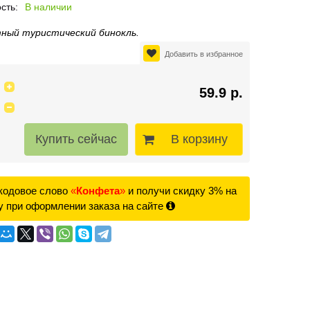
сть:
В наличии
ный туристический бинокль.
Добавить в избранное
59.9 р.
В корзину
кодовое слово
«
Конфета
»
и получи скидку 3% на
у при оформлении заказа на сайте