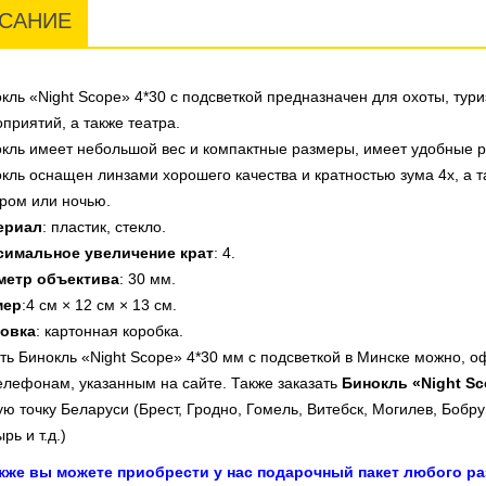
САНИЕ
кль «Night Scope» 4*30 с подсветкой предназначен для охоты, тур
приятий, а также театра.
кль имеет небольшой вес и компактные размеры, имеет удобные ре
кль оснащен линзами хорошего качества и кратностью зума 4х, а 
ром или ночью.
ериал
: пластик, стекло.
симальное увеличение крат
: 4.
метр объектива
: 30 мм.
мер
:4 см × 12 см × 13 см.
ковка
: картонная коробка.
ть Бинокль «Night Scope» 4*30 мм с подсветкой
в Минске можно, оф
елефонам, указанным на сайте. Также заказать
Бинокль «Night Sc
ю точку Беларуси (Брест, Гродно, Гомель, Витебск, Могилев, Бобру
рь и т.д.)
акже вы можете приобрести у нас подарочный пакет любого ра