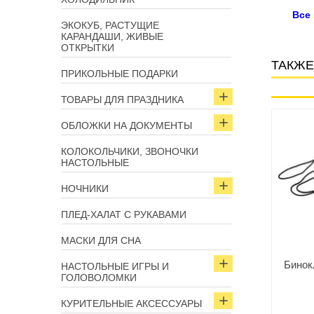
Все
ЭКОКУБ, РАСТУЩИЕ
КАРАНДАШИ, ЖИВЫЕ
ОТКРЫТКИ
ТАКЖЕ
ПРИКОЛЬНЫЕ ПОДАРКИ
ТОВАРЫ ДЛЯ ПРАЗДНИКА
Арт: 5940
Арт: 5940
ОБЛОЖКИ НА ДОКУМЕНТЫ
КОЛОКОЛЬЧИКИ, ЗВОНОЧКИ
НАСТОЛЬНЫЕ
НОЧНИКИ
ПЛЕД-ХАЛАТ С РУКАВАМИ
МАСКИ ДЛЯ СНА
кль «Штурман» 8*21
Бинокль «Штурман» 8*21
Бинок
НАСТОЛЬНЫЕ ИГРЫ И
ГОЛОВОЛОМКИ
КУРИТЕЛЬНЫЕ АКСЕССУАРЫ