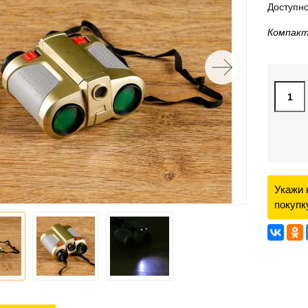
Доступно
Компакт
Укажи 
покупк