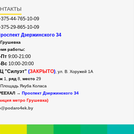
НТАКТЫ
+375-44-765-10-09
+375-29-865-10-09
роспект Дзержинского 34
Грушевка
емя работы:
-Пт
9:00-21:00
-Вс
10:00-20:00
Ц "Силуэт"
(
ЗАКРЫТО
)
, ул. В. Хоружей 1А
аж
1,
ряд
8,
место
29
Площадь Якуба Коласа
РЕЕХАЛ →
Проспект Дзержинского 34
анция метро Грушевка)
o@podaro4ek.by