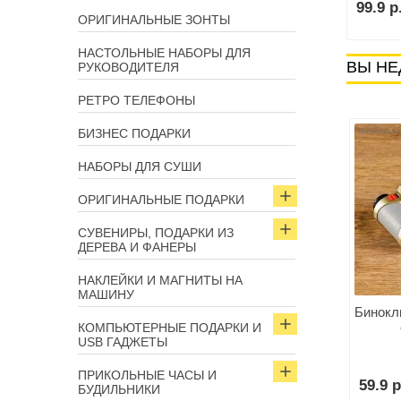
р.
99.9 р.
99.9 р
В корзину
В корзину
ОРИГИНАЛЬНЫЕ ЗОНТЫ
НАСТОЛЬНЫЕ НАБОРЫ ДЛЯ
ВЫ НЕ
РУКОВОДИТЕЛЯ
РЕТРО ТЕЛЕФОНЫ
БИЗНЕС ПОДАРКИ
НАБОРЫ ДЛЯ СУШИ
ОРИГИНАЛЬНЫЕ ПОДАРКИ
СУВЕНИРЫ, ПОДАРКИ ИЗ
ДЕРЕВА И ФАНЕРЫ
НАКЛЕЙКИ И МАГНИТЫ НА
МАШИНУ
Бинокль
КОМПЬЮТЕРНЫЕ ПОДАРКИ И
USB ГАДЖЕТЫ
ПРИКОЛЬНЫЕ ЧАСЫ И
59.9 р
БУДИЛЬНИКИ