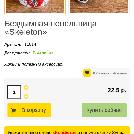
Бездымная пепельница
«Skeleton»
Артикул:
11514
Доступность:
В наличии
Яркий и полезный аксессуар.
Добавить в избранное
22.5 р.
В корзину
Укажи кодовое слово
«
Конфета
»
и получи скидку 3% на