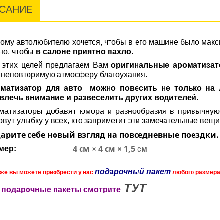
САНИЕ
ому автолюбителю хочется, чтобы в его машине было макс
но, чтобы
в салоне приятно пахло
.
 этих целей предлагаем Вам
оригинальные ароматизат
 неповторимую атмосферу благоухания.
матизатор для авто
можно повесить не только на 
влечь внимание и развеселить других водителей.
матизаторы добавят юмора и разнообразия в привычную
овут улыбку у всех, кто заприметит эти замечательные вещ
арите себе новый взгляд на повседневные поездки.
4 см × 4 см × 1,5
мер:
см
подарочный пакет
кже вы можете приобрести у нас
любого размера
ТУТ
 подарочные пакеты смотрите