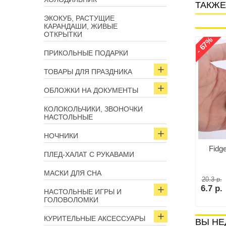
ТАКЖЕ
ЭКОКУБ, РАСТУЩИЕ
КАРАНДАШИ, ЖИВЫЕ
ОТКРЫТКИ
- 45%
- 67%
Арт: 3919
Арт: 3951
ПРИКОЛЬНЫЕ ПОДАРКИ
ТОВАРЫ ДЛЯ ПРАЗДНИКА
ОБЛОЖКИ НА ДОКУМЕНТЫ
КОЛОКОЛЬЧИКИ, ЗВОНОЧКИ
НАСТОЛЬНЫЕ
НОЧНИКИ
Спиннер зеленый
бокс с подогревом от
Fidg
ПЛЕД-ХАЛАТ С РУКАВАМИ
икуривателя бело-
голубой
20.3 р.
МАСКИ ДЛЯ СНА
.
20.3 р.
11.2 р.
В корзину
р.
6.7 р.
В корзину
НАСТОЛЬНЫЕ ИГРЫ И
ГОЛОВОЛОМКИ
КУРИТЕЛЬНЫЕ АКСЕССУАРЫ
ВЫ НЕ