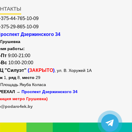
НТАКТЫ
+375-44-765-10-09
+375-29-865-10-09
роспект Дзержинского 34
Грушевка
емя работы:
-Пт
9:00-21:00
-Вс
10:00-20:00
Ц "Силуэт"
(
ЗАКРЫТО
)
, ул. В. Хоружей 1А
аж
1,
ряд
8,
место
29
Площадь Якуба Коласа
РЕЕХАЛ →
Проспект Дзержинского 34
анция метро Грушевка)
o@podaro4ek.by