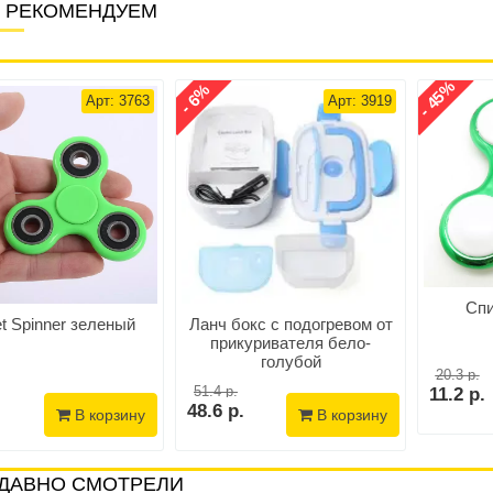
 РЕКОМЕНДУЕМ
- 45%
- 6%
Арт: 3763
Арт: 3919
Спи
et Spinner зеленый
Ланч бокс с подогревом от
прикуривателя бело-
голубой
20.3 р.
51.4 р.
11.2 р.
48.6 р.
В корзину
В корзину
ДАВНО СМОТРЕЛИ