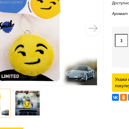
Доступно
Аромат 
Укажи 
покупк