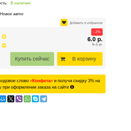
сть:
В наличии
Новое авто
Добавить в избранное
- 2%
6.0 р.
6.1 р.
В корзину
кодовое слово
«
Конфета
»
и получи скидку 3% на
у при оформлении заказа на сайте