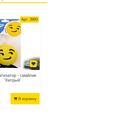
Арт: 3993
тизатор - смайлик
'Хитрый'
В корзину