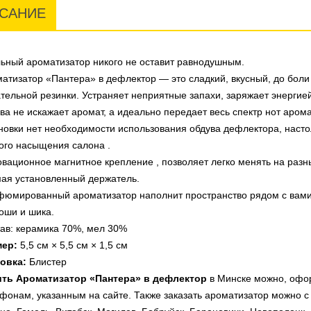
САНИЕ
ьный ароматизатор никого не оставит равнодушным.
атизатор «Пантера» в дефлектор
— это сладкий, вкусный, до бол
тельной резинки. Устраняет неприятные запахи, заряжает энерги
ва не искажает аромат, а идеально передает весь спектр нот аром
новки нет необходимости использования обдува дефлектора, наст
ого насыщения салона .
вационное магнитное крепление , позволяет легко менять на разн
ая установленный держатель.
юмированный ароматизатор наполнит пространство рядом с вами 
оши и шика.
ав: керамика 70%, мел 30%
мер:
5,5 см × 5,5 см × 1,5 см
овка:
Блистер
ить
Ароматизатор «Пантера» в дефлектор
в Минске можно, офор
фонам, указанным на сайте. Также заказать ароматизатор можно с 