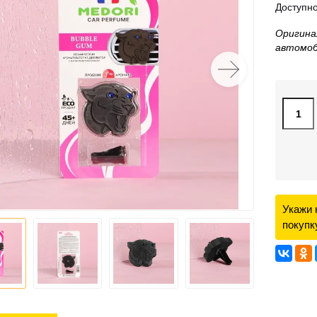
Доступно
Оригина
автомоб
Укажи 
покупк