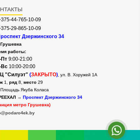
НТАКТЫ
+375-44-765-10-09
+375-29-865-10-09
роспект Дзержинского 34
Грушевка
емя работы:
-Пт
9:00-21:00
-Вс
10:00-20:00
Ц "Силуэт"
(
ЗАКРЫТО
)
, ул. В. Хоружей 1А
аж
1,
ряд
8,
место
29
Площадь Якуба Коласа
РЕЕХАЛ →
Проспект Дзержинского 34
анция метро Грушевка)
o@podaro4ek.by