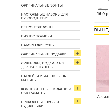
Лучший гонщик»
ОРИГИНАЛЬНЫЕ ЗОНТЫ
22.5 р.
р.
19.9 р.
16.9 р
НАСТОЛЬНЫЕ НАБОРЫ ДЛЯ
В корзину
В корзину
РУКОВОДИТЕЛЯ
РЕТРО ТЕЛЕФОНЫ
ВЫ НЕ
БИЗНЕС ПОДАРКИ
НАБОРЫ ДЛЯ СУШИ
ОРИГИНАЛЬНЫЕ ПОДАРКИ
СУВЕНИРЫ, ПОДАРКИ ИЗ
ДЕРЕВА И ФАНЕРЫ
НАКЛЕЙКИ И МАГНИТЫ НА
МАШИНУ
КОМПЬЮТЕРНЫЕ ПОДАРКИ И
USB ГАДЖЕТЫ
Аромат
ПРИКОЛЬНЫЕ ЧАСЫ И
БУДИЛЬНИКИ