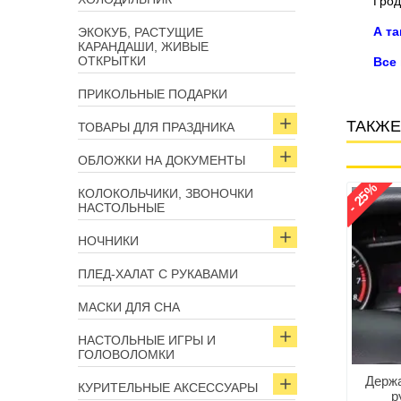
Грод
А т
ЭКОКУБ, РАСТУЩИЕ
КАРАНДАШИ, ЖИВЫЕ
ОТКРЫТКИ
Все
ПРИКОЛЬНЫЕ ПОДАРКИ
ТАКЖЕ
ТОВАРЫ ДЛЯ ПРАЗДНИКА
ОБЛОЖКИ НА ДОКУМЕНТЫ
- 25%
КОЛОКОЛЬЧИКИ, ЗВОНОЧКИ
Арт: 5346
Арт: 14664
НАСТОЛЬНЫЕ
НОЧНИКИ
ПЛЕД-ХАЛАТ С РУКАВАМИ
МАСКИ ДЛЯ СНА
НАСТОЛЬНЫЕ ИГРЫ И
ГОЛОВОЛОМКИ
кружка с подогревом
Ароматизатор «Wolf» для
Держа
КУРИТЕЛЬНЫЕ АКСЕССУАРЫ
онарик + салфетка
авто и помещений
р