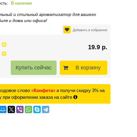
сть:
В наличии
льный и стильный ароматизатор для вашего
иля и дома или офиса!
Добавить в избранное
19.9 р.
В корзину
кодовое слово
«
Конфета
»
и получи скидку 3% на
у при оформлении заказа на сайте