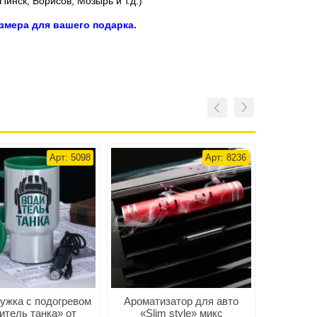
инск, Борисов, Мозырь и т.д.)
змера для вашего подарка.
Арт: 5098
Арт: 8236
ужка с подогревом
Ароматизатор для авто
Термокру
итель танка» от
«Slim style» микс
«Го