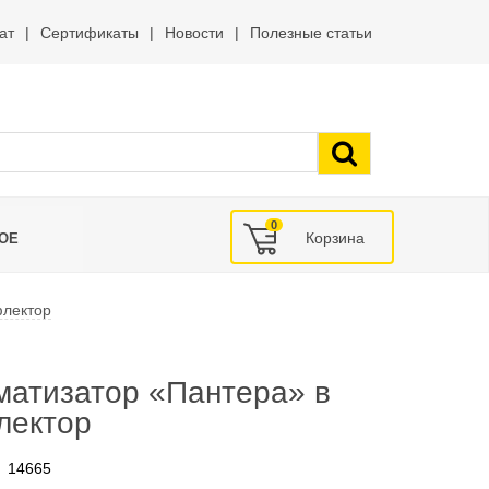
ат
Сертификаты
Новости
Полезные статьи
0
ОЕ
флектор
матизатор «Пантера» в
лектор
14665